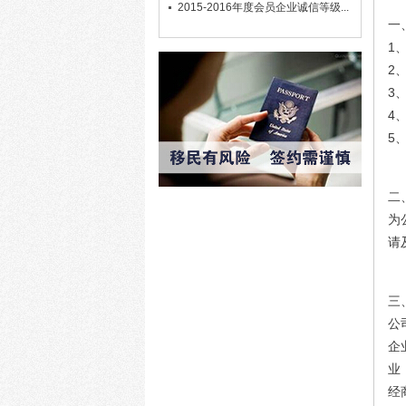
2015-2016年度会员企业诚信等级...
一
1
2
3
4
5
二
为
请
三
公
企
业
经