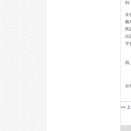
到
企
杨
民
出
守
四
分
<< 