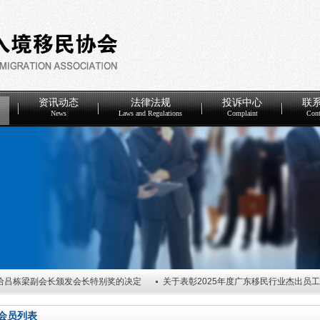
资讯动态
法律法规
投诉中心
联
News
Laws and Regulations
Complaint
Cont
给吕栋梁副会长颁发会长特别奖的决定
关于表彰2025年度广东移民行业杰出员
度优秀会员单位的决定
关于任命广东省因私出入境移民协会第五届理事会谢炎武会
会员列表