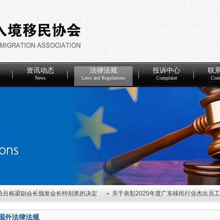
资讯动态
法律法规
投诉中心
联
News
Laws and Regulations
Complaint
Cont
给吕栋梁副会长颁发会长特别奖的决定
关于表彰2025年度广东移民行业杰出员
度优秀会员单位的决定
关于任命广东省因私出入境移民协会第五届理事会谢炎武会
国外法律法规