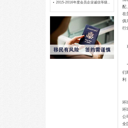
2015-2016年度会员企业诚信等级...
配
在
俱
行
环
“
们
利
环
环
公
全国