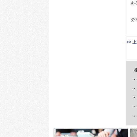
办公
分
<< 