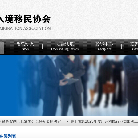
资讯动态
法律法规
投诉中心
联
News
Laws and Regulations
Complaint
Cont
给吕栋梁副会长颁发会长特别奖的决定
关于表彰2025年度广东移民行业杰出员
度优秀会员单位的决定
关于任命广东省因私出入境移民协会第五届理事会谢炎武会
会员列表