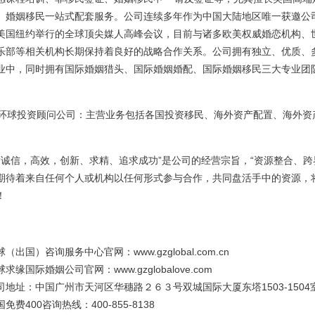
、婚姻移民一站式配套服务。公司连续多年作为中国大陆地区唯一获邀公
美国纽约举行的全球顶尖媒人高峰会议，目前与诸多欧美权威婚恋机构、
乐部等相关机构长期保持着良好的战略合作关系。公司拥有独立、优质、
业中，同时拥有国际婚姻猎头、国际婚姻婚配、国际婚姻移民三大专业团
球投资顾问公司：主营业务包括各国投资移民、海外资产配置、海外资
诚信，高效，创新、求精、追求成功”是公司的经营宗旨，“资源整合、跨
期待着来自任何个人或机构以任何形式参与合作，共同盘活手中的资源，
！
球（出国）咨询服务中心官网：
www.gzglobal.com.cn
球求缘国际婚姻公司官网：
www.gzglobalove.com
司地址：中国广州市天河区华穗路２６３号双城国际大厦东塔1503-1504
免费400咨询热线：400-855-8138