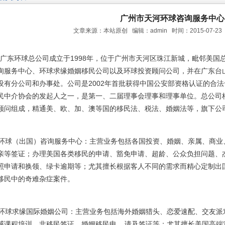
广州市天河环球咨询服务中心
文章来源：本站原创 编辑：admin 时间：2015-07-23
东环球总公司成立于1998年，位于广州市天河区珠江新城，毗邻美国
询服务中心、环球求缘婚姻移民公司以及环球投资顾问公司，并在广东台
设有分公司和办事处。公司是2002年首批获得中国公安部资格认证的合
民中介协会的发起人之一，是第一、二届理事会理事和理事单位。总公司
顾问组成，精通美、欧、加、澳等国的移民法、税法、婚姻法等，旗下公
球（出国）咨询服务中心：主营业务包括各国投资、婚姻、亲属、商业
亲等签证；办理美国各类移民的申请、豁免申请、超龄、公众负担问题、杰
照申请和换领、绿卡逾期等；尤其擅长根据客人不同的需求而精心定制出
移民中的奇难杂症案件。
球求缘国际婚姻公司：主营业务包括海外婚姻猎头、恋爱速配、交友派
感课程培训、非移民签证、婚姻移民申 请及签证等；尤其擅长美国高端