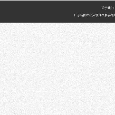
越富商业管理有限公司
关于我们
佰辰国际投资咨询服务（深圳）有限公司
广东省因私出入境移民协会版权
广东世纪英才移民服务有限公司
中金万和（天津）科技发展有限公司
美国益博区域中心
深圳寰球甄选商务咨询有限公司
瑞醴(北京)商业管理有限公司
深圳安盈亚洲信息咨询有限公司
深圳市众睿天下投资咨询有限公司
希腊汇金集团
德慧居地产（香港）有限公司
New City Investments LLC
DAPlus大普家
北京利他时代商务咨询有限公司
美国大西洋基金（AAA Overseas Limited ）
加勒比投资与金融理事会(CIFA)
新赛道集团（New Course Enterprises）
MG CAPITAL LIMITED