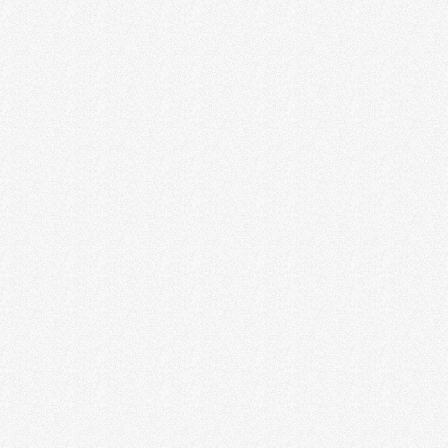
美国益博区域中心
深圳寰球甄选商务咨询有限公司
瑞醴(北京)商业管理有限公司
深圳安盈亚洲信息咨询有限公司
深圳市众睿天下投资咨询有限公司
希腊汇金集团
德慧居地产（香港）有限公司
New City Investments LLC
DAPlus大普家
北京利他时代商务咨询有限公司
美国大西洋基金（AAA Overseas Limited ）
加勒比投资与金融理事会(CIFA)
新赛道集团（New Course Enterprises）
MG CAPITAL LIMITED
上海百司达商务咨询有限公司
上海埃特拉商务咨询有限责任公司
滨乐荟（深圳）顾问有限公司
鑫诺海外咨询（深圳）有限公司