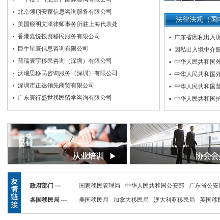
北京领翔安家信息咨询服务有限公司
美国锐明文泽律师事务所驻上海代表处
法律法规（国
香港嘉悦投资移民服务有限公司
广东省因私出入
巨牛星寰信息咨询有限公司
因私出入境中介
普瑞寰宇移民咨询（深圳）有限公司
中华人民共和国
沃瑞思移民咨询服务（深圳）有限公司
中华人民共和国
深圳市正达领先商贸有限公司
中华人民共和国
广东寰行盛世移民留学咨询有限公司
中华人民共和国
香港星港出海科技有限公司
深圳市腾海国际顾问有限公司
深圳市通达彼岸信息咨询有限公司
深圳市众睿天下投资咨询有限公司
灏羿商务咨询（上海）有限公司
地球行者企业服务有限公司
广东美程商旅服务有限公司
政府部门 ---
国家移民管理局
中华人民共和国公安部
广东省公安
广州安喆信投资咨询有限公司
各国移民局 ---
美国移民局
加拿大移民局
澳大利亚移民局
英国移
上海诺思凯普咨询管理有限公司
星途旅居（香港）有限公司