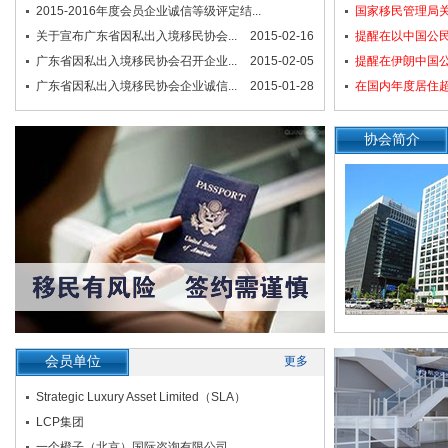
2015-2016年度会员企业诚信等级评定结...
2019-02-22
国家移民管理局关
关于宣布广东省因私出入境移民协会...
2017-04-01
2015-02-16
提醒在以中国公
广东省因私出入境移民协会召开企业...
2015-02-05
提醒在伊朗中国
广东省因私出入境移民协会企业诚信...
2015-01-28
在国内年度居住超
协会简介
深圳市六六六网络服务有限公司
广州市爱途商务服务有限公司
深圳市桃原国际管理咨询有限公司
HwG International Limited（光合联华）
深圳市美移商务咨询有限公司
会员单位
更多
Strategic Luxury Asset Limited（SLA）
LCP集团
一个橙子（北京）国际咨询有限公司