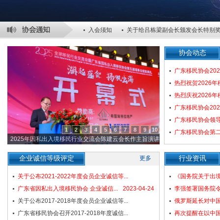
入会须知
关于给吕栋梁副会长颁发会长特别
关于表彰2025年度优秀会员单位的决定
关于
协会动态
广东移民协会20
热烈祝贺2026
热烈庆祝2026
广东移民协会20
广东移民协会领导
1
2
3
4
5
6
7
8
9
10
广东移民协会第二
2025年因私出入境移民行业交流会陈建云会长作主旨演讲
企业诚信等级评定
更多
行业资讯
关于公布2021-2022年度会员企业诚信等...
《国务院关于出
广东省因私出入境移民协会 企业诚信...
2023-09-26
2023-04-24
李强签署国务院令
关于公布2017-2018年度会员企业诚信等...
俄罗斯延长对中
广东省移民协会召开2017-2018年度诚信...
2019-05-20
再次提醒在以中国